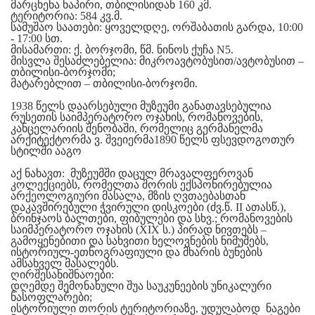
მარცხენა ნაპირი, თბილისიდან 160 კმ.
ტერიტორია:
584 კვ.მ.
სამუშაო საათები:
ყოველდღე, ორშაბათის გარდა, 10:00
- 17:00 სთ.
მისამართი:
ქ. ბორჯომი, წმ. ნინოს ქუჩა N5.
მისვლა შესაძლებელია:
მიკროავტობუსით/ავტობუსით –
თბილისი-ბორჯომი;
მატარებლით – თბილისი-ბორჯომი.
1938 წელს დაარსებული მუზეუმი განათავსებულია
რუსეთის საიმპერატორო ოჯახის, რომანოვების,
კანცელარიის შენობაში, რომელიც გერმანელმა
არქიტექტორმა ვ. შვეიერმა1890 წელს ფსევდოგოთურ
სტილში ააგო
აქ ნახავთ: მუზეუმში დაცულ მრავალფეროვან
კოლექციებს, რომელთა შორის ექსპონირებულია
არქეოლოგიური მასალა, მზის ღვთაებასთან
დაკავშირებული ჭვირული დისკოები (ძვ.წ. II ათასწ.),
ბრინჯაოს ბალთები, ფიბულები და სხვ.; რომანოვების
საიმპერატორო ოჯახის (XIX ს.) პირად ნივთებს –
გამოყენებითი და სახვითი ხელოვნების ნიმუშებს,
ისტორიულ-ეთნოგრაფიული და მხარის ბუნების
ამსახველ მასალებს.
ღირშესანიშნაოები:
დღემდე შემონახული შუა საუკუნეების უნიკალური
ნასოფლარები;
ისტორიული თორის ტერიტორიაზე, უდუღაბოდ ნაგები